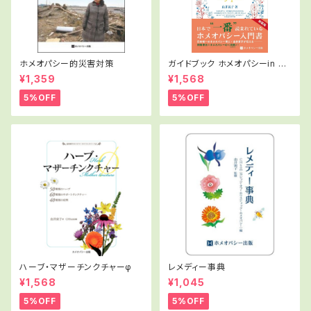
ホメオパシー的災害対策
ガイドブック ホメオパシーin Ja
pan.
¥1,359
¥1,568
5%OFF
5%OFF
ハーブ・マザーチンクチャーφ
レメディー事典
¥1,568
¥1,045
5%OFF
5%OFF