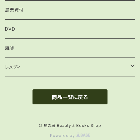
インナーチャイルド関連書籍
オイル
農業資材
フラワーエッセンス関連書籍
ハーブティー
DVD
レメディシール
御古菌
雑貨
マテリアメディカ
レメディ
予防接種関連
各種キット
商品一覧に戻る
その他
コンビネーションレメディ
ティッシュソルト
© 癒の庭 Beauty & Books Shop
Powered by