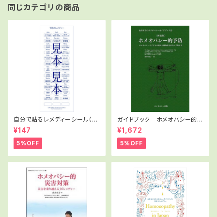
同じカテゴリの商品
自分で貼るレメディーシール（予
ガイドブック ホメオパシー的予
防）
防（新装版）
¥147
¥1,672
5%OFF
5%OFF