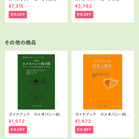
¥7,315
¥3,762
5%OFF
5%OFF
その他の商品
ガイドブック ホメオパシー的予
ガイドブック ホメオパシー的妊
防（新装版）
娠と出産
¥1,672
¥1,672
5%OFF
5%OFF