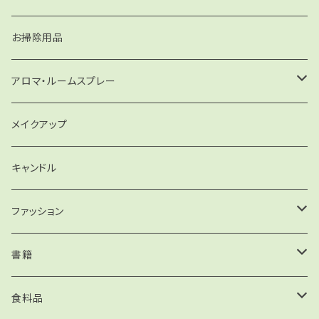
ミツロウクリーム
洗濯洗剤
お掃除用品
リップケア・ハンドケア
住まいの洗剤
アロマ・ルームスプレー
クレンジング
食器洗い
精油
メイクアップ
デオドラント
ルームスプレー
キャンドル
キャンドル
ファッション
バッグ
書籍
手引書
食料品