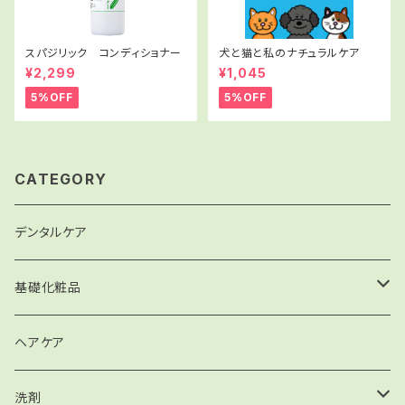
スパジリック コンディショナー
犬と猫と私のナチュラルケア
¥2,299
¥1,045
5%OFF
5%OFF
CATEGORY
デンタルケア
基礎化粧品
化粧水・乳液
ヘアケア
ジェル
洗剤