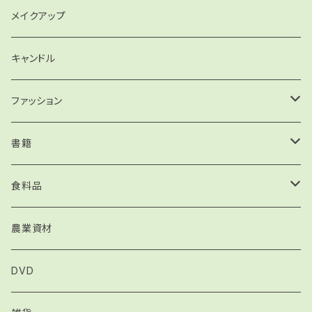
クレンジング
食器洗い
精油
メイクアップ
デオドラント
ルームスプレー
キャンドル
キャンドル
ファッション
バッグ
書籍
手引書
食料品
インナーチャイルド関連書籍
オイル
農業資材
フラワーエッセンス関連書籍
ハーブティー
DVD