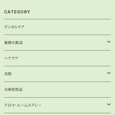
CATEGORY
デンタルケア
基礎化粧品
化粧水・乳液
ヘアケア
ジェル
洗剤
ミツロウクリーム
洗濯洗剤
お掃除用品
リップケア・ハンドケア
住まいの洗剤
アロマ・ルームスプレー