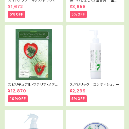
ガイドブック キッズ・トラウマ
値下げしました！詰替用 生草
花 化粧水200mL
¥1,672
¥3,658
5%OFF
5%OFF
スピリチュアル・マテリア・メディ
スパジリック コンディショナー
カ 第2巻 日本語版単品
¥12,870
¥2,299
10%OFF
5%OFF