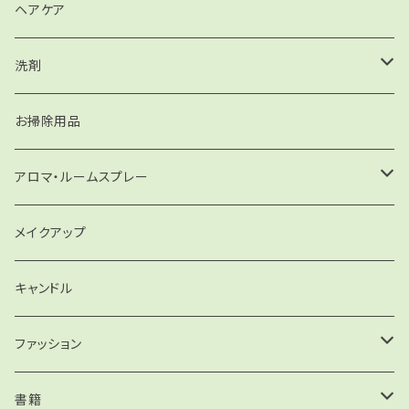
化粧水・乳液
ヘアケア
ジェル
洗剤
ミツロウクリーム
洗濯洗剤
お掃除用品
リップケア・ハンドケア
住まいの洗剤
アロマ・ルームスプレー
クレンジング
食器洗い
精油
メイクアップ
デオドラント
ルームスプレー
キャンドル
キャンドル
ファッション
バッグ
書籍