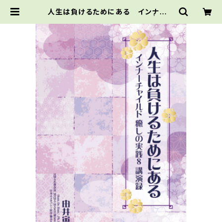
人生は負けるためにある インナーチ
ャイルド癒しの実践8 講演録 | 癒の
庭 Beauty & Books Shop