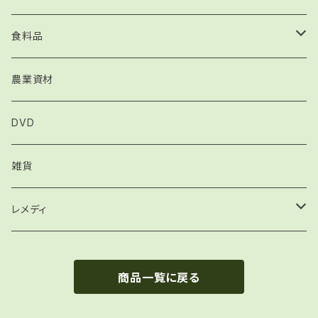
手引書
食料品
インナーチャイルド関連書籍
オイル
農業資材
フラワーエッセンス関連書籍
ハーブティー
DVD
レメディシール
御古菌
雑貨
マテリアメディカ
レメディ
予防接種関連
各種キット
商品一覧に戻る
その他
コンビネーションレメディ