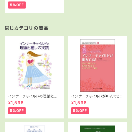
5%OFF
同じカテゴリの商品
インナーチャイルドの理論と癒
インナーチャイルドが叫んでる！
しの実践
¥1,568
¥1,568
5%OFF
5%OFF