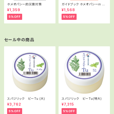
ホメオパシー的災害対策
ガイドブック ホメオパシーin Ja
pan.
¥1,359
¥1,568
5%OFF
5%OFF
セール中の商品
スパジリック ビーTu (大)
スパジリック ビーTu(特大)
¥3,762
¥7,315
5%OFF
5%OFF