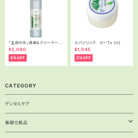
「生命の木」消臭＆クリーナース
スパジリック ビーTu (小)
プレー
¥2,090
¥1,045
5%OFF
5%OFF
CATEGORY
デンタルケア
基礎化粧品