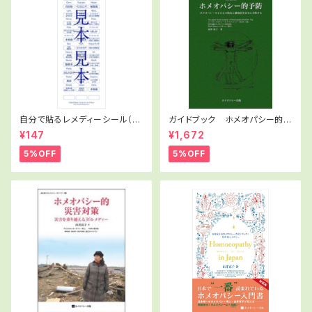
自分で貼るレメディーシール（予
ガイドブック ホメオパシー的予
防）
防（新装版）
¥147
¥1,672
5%OFF
5%OFF